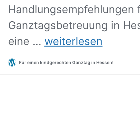
Handlungsempfehlungen f
Ganztagsbetreuung in Hess
Über
eine …
weiterlesen
das
Bündnis
„Kindgerechter
Für einen kindgerechten Ganztag in Hessen!
Ganztag“